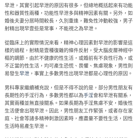
早泄，其實引起早泄的原因有很多，但總地概括起來有功能
性和器質性兩種，功能性早泄多與精神因素有關。另外，如
婚後夫妻分居時間較長，久別重逢，難免性沖動較強，男子
射精出現早壹些是常事，不能視之為早泄。
從臨床上的實際情況來看，精神心理因素對早泄的影響是這
樣的過程，射精是壹種復雜的條件反射，受大腦皮層神經中
樞的調節，由於不健康的性生活，或婚前有不良性行為，或
不正當的性生活，均可產生恐慌、畏懼、焦慮現象，男性則
易發生
早泄
，事實上多數男性出現早泄都是心理性的原因。
男科專家繼續補充說，但是不得不說的是，部分男性朋友有
長期性的手淫行為，多數男性都以為
手淫
會和早泄有關系，
其實兩種並無直接關系。如果長期為手淫焦慮不安，婚後性
生活便會出現早泄。因此，男性朋友工作緊張，或者存在家
庭、社會等諸多精神刺激因素時，應盡量不要性生活，因性
生活時易產生早泄。