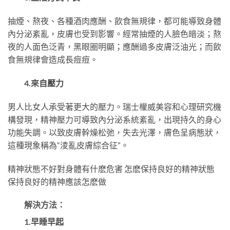
抽煙、熬夜、各種酒肉應酬、飲食無規律，都可能導致身體
內分泌紊亂，皮膚也受到影響。經常抽煙的人臉色暗淡；熬
夜的人面色泛青，黑眼圈明顯；應酬過多皮膚泛油光；而飲
食無規律會造成長痘痘。
4.來自壓力
男人比女人承受著更大的壓力。瑞士權威美容和心理研究機
構發現，精神壓力可導致內分泌系統紊亂，出現持久的身心
功能失調。以致皮膚幹燥松弛，失去光澤，膚色呈病態狀，
這種現象稱為“淩亂皮膚綜合征”。
精神狀態不好對身體有什麽危害 怎麽保持良好的精神狀態
保持良好的精神應該怎麽做
解決方法：
1.早睡早起