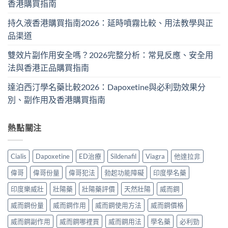
香港購買指南
持久液香港購買指南2026：延時噴霧比較、用法教學與正
品渠道
雙效片副作用安全嗎？2026完整分析：常見反應、安全用
法與香港正品購買指南
達泊西汀學名藥比較2026：Dapoxetine與必利勁效果分
別、副作用及香港購買指南
熱點關注
Cialis
Dapoxetine
ED治療
Sildenafil
Viagra
他達拉非
偉哥
偉哥份量
偉哥犯法
勃起功能障礙
印度學名藥
印度樂威壯
壯陽藥
壯陽藥評價
天然壯陽
威而鋼
威而鋼份量
威而鋼作用
威而鋼使用方法
威而鋼價格
威而鋼副作用
威而鋼哪裡買
威而鋼用法
學名藥
必利勁