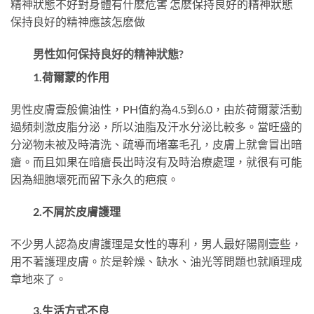
精神狀態不好對身體有什麽危害 怎麽保持良好的精神狀態
保持良好的精神應該怎麽做
男性如何保持良好的精神狀態?
1.荷爾蒙的作用
男性皮膚壹般偏油性，PH值約為4.5到6.0，由於荷爾蒙活動
過頻刺激皮脂分泌，所以油脂及汗水分泌比較多。當旺盛的
分泌物未被及時清洗、疏導而堵塞毛孔，皮膚上就會冒出暗
瘡。而且如果在暗瘡長出時沒有及時治療處理，就很有可能
因為細胞壞死而留下永久的疤痕。
2.不屑於皮膚護理
不少男人認為皮膚護理是女性的專利，男人最好陽剛壹些，
用不著護理皮膚。於是幹燥、缺水、油光等問題也就順理成
章地來了。
3.生活方式不良