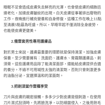
睡眠不足會造成皮膚失去鮮亮的光澤，也會使皮膚的細胞迅
速老化，加速皮膚皺紋的出現。白天皮膚從事著排出廢物的
工作，夜晚進行補充營養和自身修復，這種工作在晚上11點
至清晨5點最為旺盛。所以，早睡早起不僅消除全身疲勞，
也能使皮膚更健美。
2.備壹套男性專用護膚品
對於男士來說，護膚最重要的環節就是保持清潔。加強皮膚
保養，至少需要擁有：洗面奶、護膚水、膏霜類護膚品、剃
須膏。這些護膚用品除了能清潔面部，還能給皮膚提供合適
的養分。不過不可用堿性太強的清潔劑，否則只會刺激更多
的油脂分泌，宜選擇溫和的潔面劑。
3.把剃須當作壹種享受
刀片與皮膚的親密接觸，多多少少對皮膚是個刺激。在使用
刀片濕式刮須時，先將臉洗凈，以防細菌侵入，之後用熱毛