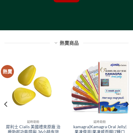
熱賣商品
熱賣
延時助勃
延時助勃
犀利士 Cialis 美國禮來原廠 治
kamagra|Kamagra Oral Jelly|
療勃起功能障礙 36小時有效
果凍偉哥|果凍威而鋼|7種口