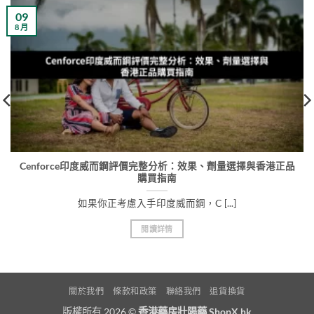
09
8 月
Cenforce印度威而鋼評價完整分析：效果、劑量選擇與香港正品
購買指南
如果你正考慮入手印度威而鋼，C [...]
閱讀詳情
關於我們
條款和政策
聯絡我們
退貨換貨
版權所有 2026 ©
香港藥房壯陽藥 ShopX.hk