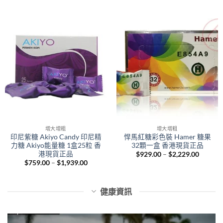
range:
through
$829.0
$1,929.00
throug
$2,029.
增大增粗
增大增粗
印尼紫糖 Akiyo Candy 印尼精
悍馬紅糖彩色裝 Hamer 糖果
力糖 Akiyo能量糖 1盒25粒 香
32顆一盒 香港現貨正品
港現貨正品
Price
$
929.00
–
$
2,229.00
range:
Price
$
759.00
–
$
1,939.00
$929.0
range:
throug
$759.00
$2,229.
through
$1,939.00
健康資訊