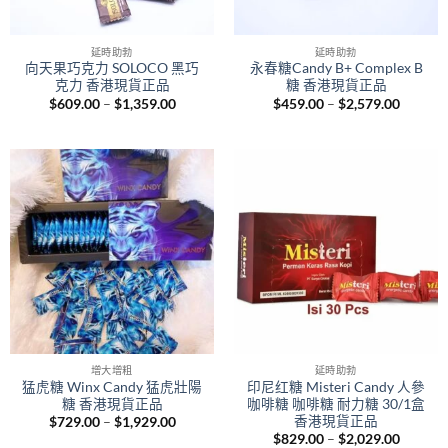
延時助勃
延時助勃
向天果巧克力 SOLOCO 黑巧
永春糖Candy B+ Complex B
克力 香港現貨正品
糖 香港現貨正品
Price
Price
$
609.00
–
$
1,359.00
$
459.00
–
$
2,579.00
range:
range:
$609.00
$459.0
through
throug
$1,359.00
$2,579.
增大增粗
延時助勃
猛虎糖 Winx Candy 猛虎壯陽
印尼红糖 Misteri Candy 人參
糖 香港現貨正品
咖啡糖 咖啡糖 耐力糖 30/1盒
香港現貨正品
Price
$
729.00
–
$
1,929.00
range:
Price
$
829.00
–
$
2,029.00
$729.00