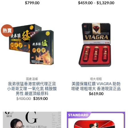
Price
$
799.00
$
459.00
–
$
1,329.00
range:
$459.0
throug
$1,329.
熱賣
國產溫補
增大增粗
我弟很猛香港官網代理正貨
美國保羅紅鑽 VIAGRA 助勃
小哥哥艾理 一氧化氮 精胺酸
增硬 增粗增大 香港現貨正品
男性 嚴選頂級原料
$
619.00
Original
Current
$
400.00
$
359.00
price
price
was:
is:
$400.00.
$359.00.