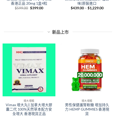
香港正品 20mg 1盒4粒
味|原裝進口
Original
Current
Price
$
599.00
$
399.00
$
439.00
–
$
1,229.00
price
price
range:
was:
is:
$439.0
$599.00.
$399.00.
throug
0
$1,229.
h
00
新品上市
增大增粗
增大增粗
Vimax 增大丸|| 加拿大增大膠
男性保健護腎軟糖 增加持久
囊二代 100%天然草本配方安
力 HEMP GUMMIES 香港現
全增大 香港現貨正品
貨