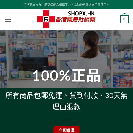
Skip
香港藥房官方壯陽藥保健品網購平台，為您嚴挑細選正品保健品。
to
content
0
100%正品
所有商品包郵免運、貨到付款、30天無
理由退款
立即選購