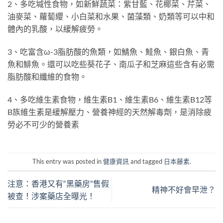
2、多吃堿性食物，如新鮮蔬菜：紫甘藍、花椰菜、芹菜、
油麥菜、蘿蔔纓、小白菜和水果、菌藻類、奶類等可以中和
體內的乳酸，以緩解疲勞。
3、吃富含ω-3脂肪酸的魚類，如鯖魚、鮭魚、銀白魚、青
魚和鯡魚。還可以吃些葵花子、南瓜子和芝麻這些含有必需
脂肪酸和纖維的食物。
4、多吃維生素食物，維生素B1、維生素B6、維生素B12等
B族維生素是緩解壓力、營養神經的天然解毒劑，是消除疲
勞必不可少的營養素
This entry was posted in
健康資訊
and tagged
日本藤素
.
注意：香港又有“黑藥房”售假
精神不好會早泄？
被查！涉案藥店全曝光！