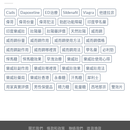
Cialis
Dapoxetine
ED治療
Sildenafil
Viagra
他達拉非
偉哥
偉哥份量
偉哥犯法
勃起功能障礙
印度學名藥
印度樂威壯
壯陽藥
壯陽藥評價
天然壯陽
威而鋼
威而鋼份量
威而鋼作用
威而鋼使用方法
威而鋼價格
威而鋼副作用
威而鋼哪裡買
威而鋼用法
學名藥
必利勁
悍馬糖
悍馬糖效果
早洩治療
樂威壯
樂威壯使用心得
樂威壯副作用
樂威壯哪裡買
樂威壯效果
樂威壯用法
樂威壯藥局
樂威壯香港
永春糖
汗馬糖
犀利士
用家真實評價
男性保健品
精力糖
能量糖
西地那非
雙效片
關於我們
條款和政策
聯絡我們
退貨換貨