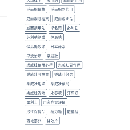
天然壯陽
威而鋼
威而鋼作用
威而鋼價格
威而鋼副作用
威而鋼哪裡買
威而鋼正品
威而鋼用法
學名藥
必利勁
必利勁網購
悍馬糖
悍馬糖效果
日本藤素
早洩治療
樂威壯
樂威壯使用心得
樂威壯副作用
樂威壯哪裡買
樂威壯效果
樂威壯用法
樂威壯藥局
樂威壯香港
永春糖
汗馬糖
犀利士
用家真實評價
男性保健品
精力糖
能量糖
西地那非
雙效片