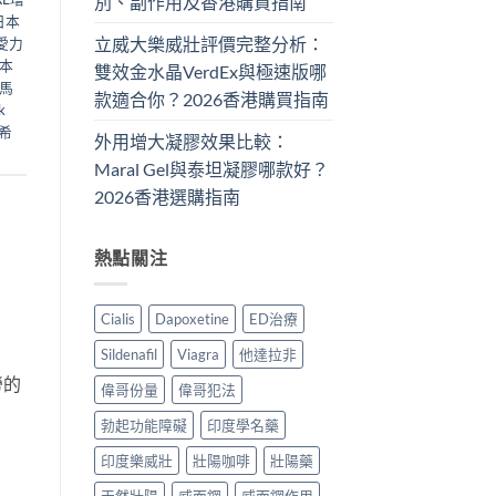
別、副作用及香港購買指南
日本
立威大樂威壯評價完整分析：
愛力
本
雙效金水晶VerdEx與極速版哪
馬
款適合你？2026香港購買指南
k
希
外用增大凝膠效果比較：
Maral Gel與泰坦凝膠哪款好？
2026香港選購指南
熱點關注
Cialis
Dapoxetine
ED治療
Sildenafil
Viagra
他達拉非
勞的
偉哥份量
偉哥犯法
勃起功能障礙
印度學名藥
印度樂威壯
壯陽咖啡
壯陽藥