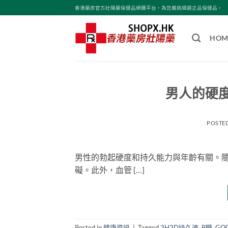
Skip
香港藥房官方壯陽藥保健品網購平台，為您嚴挑細選正品保健品。
to
content
HOM
男人的硬
POSTE
男性的勃起硬度和持久能力與年齡有關。
礙。此外，血管 […]
Posted in
健康資訊
|
Tagged
2H2D持久液
,
B糖
,
GO