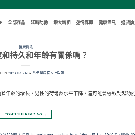
E
全部商品
延時助勃
增大增粗
迷情春藥
健康資訊
退貨換
健康資訊
度和持久和年齡有關係嗎？
D ON
2023-03-24
BY
香港藥房官方壯陽藥
隨著年齡的增長，男性的荷爾蒙水平下降，這可能會導致勃起功
CONTINUE READING
→
ODMAN增大膠囊
,
hamerhamer candy
,
p-force
,
Vimax增大丸
,
VVK增大膠囊
,
X