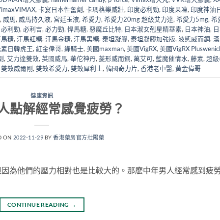
maxVIMAX
,
卡宴日本性奮劑
,
卡瑪格樂威壯
,
印度必利勁
,
印度果凍
,
印度神油
,
威馬
,
威馬持久液
,
宮廷玉液
,
希愛力
,
希愛力20mg 超級艾力達
,
希愛力5mg
,
希
,
必利勁
,
必利吉
,
必力勁
,
悍馬糖
,
惡魔丘比特
,
日本淑女剋星精華素
,
日本神油
,
日
汗馬糖
,
汗馬紅糖
,
汗馬金糖
,
汗馬黑糖
,
泰坦凝膠
,
泰坦凝膠加強版
,
液態威而鋼
,
漢
元素日韓虎王
,
紅金偉哥
,
綠騎士
,
美國maxman
,
美國VigRX
,
美國VigRX Pluswenic
劑
,
艾力達雙效
,
英國威馬
,
華佗神丹
,
菱形威而鋼
,
萬艾可
,
藍魔催情水
,
藤素
,
超級
,
雙效威爾剛
,
雙效希愛力
,
雙效犀利士
,
韓國奇力片
,
香港老中醫
,
黃金偉哥
健康資訊
人點解經常感覺疲勞？
D ON
2022-11-29
BY
香港藥房官方壯陽藥
但因為他們的壓力相對也是比較大的。那麽中年男人經常感到疲
CONTINUE READING
→