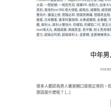
大膏
,
一想就硬
,
一炮到天亮
,
保羅V8
,
倍耐力
,
加拿大Vi
黑豹
,
奧地利xxl XXL增大增粗
,
威格拉
,
威爾剛
,
威而鋼
雙效片
,
彌漫之夜
,
德國必邦
,
德國黑螞蟻
,
德國黑金剛
藤素
,
日本騰素
,
東革阿裏咖啡
,
水果威爾剛
,
永春糖
,
糖
,
犀利士
,
犀利士雙效片
,
的確勁
,
的確勁二代
,
第五
man增大丸
,
美國威樂
,
美國黑金
,
老中醫
,
耐士男用噴
愛力
,
超級必利勁
,
超級犀利士
,
金蒼蠅
,
金蒼蠅催情水
中年男
POSTE
很多人都認為男人養家糊口是很正常的，
原因是什麽呢？ […]