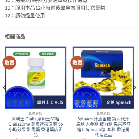
11：服用本品12小時前後盡量勿服用其它藥物
12：請勿過量使用
相關商品
熱賣
熱賣
延時助勃
延時助勃
犀利士 Cialis 犀利士30粒
Spinach 汗馬金糖 第四代汗
Cialis20mg 美國禮來原廠 36
馬糖 人參糖 精力糖 馬來西亞
小時效果 壯陽藥 香港藥店正
進口Spinach糖 30粒 香港總
品
代理正品