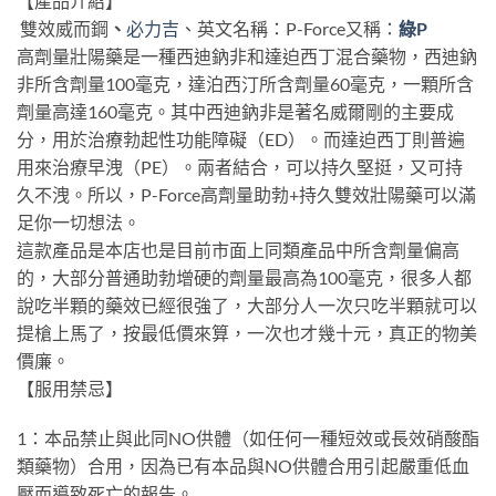
【產品介紹】
雙效威而鋼
、
必力吉
、英文名稱：P-Force又稱：
綠P
高劑量壯陽藥是一種西迪鈉非和達迫西丁混合藥物，西迪鈉
非所含劑量100毫克，達泊西汀所含劑量60毫克，一顆所含
劑量高達160毫克。其中西迪鈉非是著名威爾剛的主要成
分，用於治療勃起性功能障礙（ED）。而達迫西丁則普遍
用來治療早洩（PE）。兩者結合，可以持久堅挺，又可持
久不洩。所以，P-Force高劑量助勃+持久雙效壯陽藥可以滿
足你一切想法。
這款產品是本店也是目前市面上同類產品中所含劑量偏高
的，大部分普通助勃增硬的劑量最高為100毫克，很多人都
說吃半顆的藥效已經很強了，大部分人一次只吃半顆就可以
提槍上馬了，按最低價來算，一次也才幾十元，真正的物美
價廉。
【服用禁忌】
1：本品禁止與此同NO供體（如任何一種短效或長效硝酸酯
類藥物）合用，因為已有本品與NO供體合用引起嚴重低血
壓而導致死亡的報告。