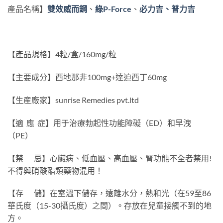
產品名稱】
雙效威而鋼
、
綠P-Force
、
必力吉、普力吉
【產品規格】4粒/盒/160mg/粒
【主要成分】西地那非100mg+達迫西丁60mg
【生産廠家】sunrise Remedies pvt.ltd
【適 應 症】用于治療勃起性功能障礙（ED）和早洩
（PE）
【禁 忌】心臟病、低血壓、高血壓、腎功能不全者禁用!
不得與硝酸酯類藥物混用！
【存 儲】在室溫下儲存，遠離水分，熱和光（在59至86
華氏度（15-30攝氏度）之間）。存放在兒童接觸不到的地
方。