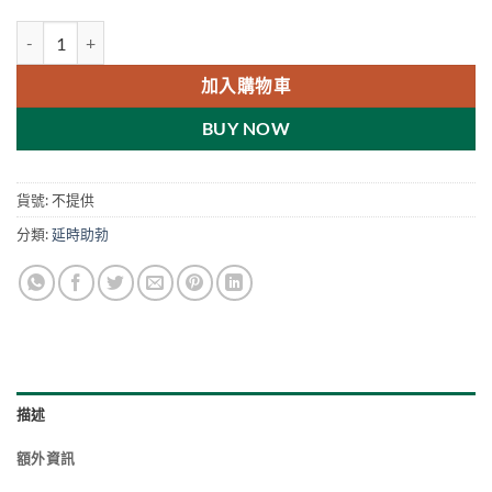
超級雙效威而鋼-綠P-Force普力吉 必利吉 印度原裝進口 數量
加入購物車
BUY NOW
貨號:
不提供
分類:
延時助勃
描述
額外資訊