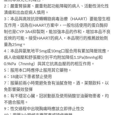
2：嚴重腎損害、嚴重勃起功能障礙的病人、活動性消化性
潰瘍和出血症病人慎用。
3：本品與高效抗逆轉轉錄病毒治療（HAART）要能發生相
互作用，因為在HAART方案中，一般包括使用的蛋白酶抑
制也是CYP 3A4抑製劑，能加強本品的作和，增加本品不良
反映的可能。接受HAART的病人，本品現行的推薦啟始劑
量為25mg。
4：本品與氨氧地平5mg或10mg口服合用有累加降壓效應，
病人收縮壓和舒張壓分別平均附加降低1.1Pa(8mnhg)和
0.9kPa（7mmhg）與其它抗高血壓葯的相互作用。
5：服用本口時應停止服用其它藥物。
6：18歲以下患者禁止使用
7：服藥前兩小時需避免食有油膩食物，酒，茶類飲料，以
免影響藥效發揮
8：有不穩定心臟，冠狀動脈及使用硝酸甘油藥物患者，均
不適合服用。
9：性交過程中出現胸痛時應該立即停止性交
10：用藥2小時候方要駕車或操作機器