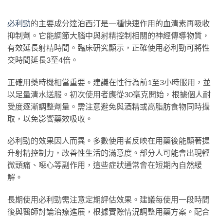
必利勁
的主要成分達泊西汀是一種快速作用的血清素再吸收
抑制劑。它能調節大腦中與射精控制相關的神經傳導物質，
有效延長射精時間。臨床研究顯示，正確使用必利勁可將性
交時間延長3至4倍。
正確用藥時機相當重要。建議在性行為前1至3小時服用，並
以足量清水送服。初次使用者應從30毫克開始，根據個人耐
受度逐漸調整劑量。需注意避免與酒精或高脂肪食物同時攝
取，以免影響藥效吸收。
必利勁的效果因人而異。多數使用者反映在用藥後能顯著提
升射精控制力，改善性生活的滿意度。部分人可能會出現輕
微頭痛、噁心等副作用，這些症狀通常會在短期內自然緩
解。
長期使用必利勁需注意定期評估效果。建議每使用一段時間
後與醫師討論治療進展，根據實際情況調整用藥方案。配合