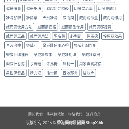
偉哥份量
偉哥犯法
勃起功能障礙
印度學名藥
印度樂威壯
壯陽咖啡
壯陽藥
天然壯陽
威而鋼
威而鋼份量
威而鋼作用
威而鋼使用方法
威而鋼價格
威而鋼副作用
威而鋼哪裡買
威而鋼正品
威而鋼用法
學名藥
必利勁
悍馬糖
悍馬糖效果
早洩治療
樂威壯
樂威壯使用心得
樂威壯副作用
樂威壯哪裡買
樂威壯效果
樂威壯用法
樂威壯藥局
樂威壯香港
永春糖
汗馬糖
犀利士
用家真實評價
男性保健品
精力糖
能量糖
西地那非
雙效片
關於我們
條款和政策
聯絡我們
退貨換貨
版權所有 2026 ©
香港藥房壯陽藥 ShopX.hk