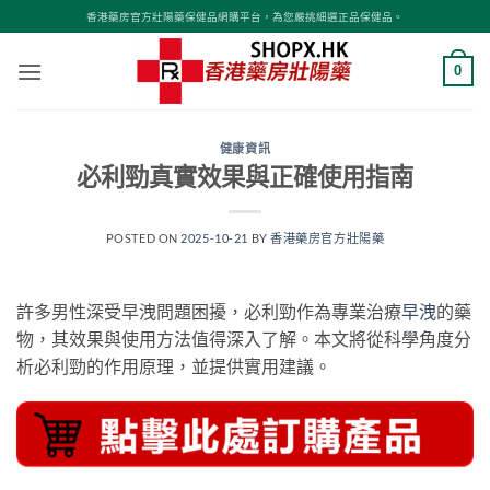
Skip
香港藥房官方壯陽藥保健品網購平台，為您嚴挑細選正品保健品。
to
content
0
健康資訊
必利勁真實效果與正確使用指南
POSTED ON
2025-10-21
BY
香港藥房官方壯陽藥
許多男性深受早洩問題困擾，必利勁作為專業治療
早洩
的藥
物，其效果與使用方法值得深入了解。本文將從科學角度分
析必利勁的作用原理，並提供實用建議。