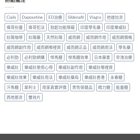
Cialis
Dapoxetine
ED治療
Sildenafil
Viagra
他達拉非
偉哥份量
偉哥犯法
勃起功能障礙
印度學名藥
印度樂威壯
壯陽咖啡
壯陽藥
天然壯陽
威而鋼
威而鋼作用
威而鋼價格
威而鋼副作用
威而鋼哪裡買
威而鋼正品
威而鋼用法
學名藥
必利勁
必利勁網購
悍馬糖
悍馬糖效果
日本藤素
早洩治療
樂威壯
樂威壯使用心得
樂威壯副作用
樂威壯哪裡買
樂威壯效果
樂威壯用法
樂威壯藥局
樂威壯香港
永春糖
汗馬糖
犀利士
用家真實評價
男性保健品
精力糖
能量糖
西地那非
雙效片