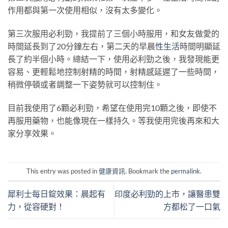
作用都與第一次使用相似，沒有太多變化。
第三次服用必利勁，我提前了三個小時服用，和女友做愛的
時間延長到了20分鐘左右，第二天的早晨
性生活
時間明顯延
長了約半個小時。總結一下，使用必利勁之後，我發現能更
容易、更輕鬆地控制射精的時間，射精感延遲了一些時間，
稍微停頓或者調整一下姿勢就可以控制住。
目前我使用了6顆必利勁，希望在使用完10顆之後，即使不
再服用藥物，也能像現在一樣持久。等我使用完後再來和大
家分享效果。
This entry was posted in
健康資訊
. Bookmark the
permalink
.
犀利士每日錠效果：晨起有
印度必利勁的上市，讓醫患雙
力，從容硬對！
方都松了一口氣