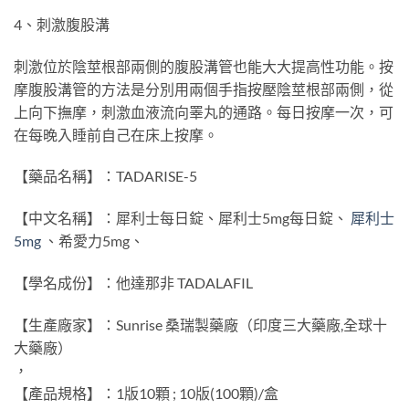
4、刺激腹股溝
刺激位於陰莖根部兩側的腹股溝管也能大大提高性功能。按
摩腹股溝管的方法是分別用兩個手指按壓陰莖根部兩側，從
上向下撫摩，刺激血液流向睪丸的通路。每日按摩一次，可
在每晚入睡前自己在床上按摩。
【藥品名稱】：TADARISE-5
【中文名稱】：犀利士每日錠、犀利士5mg每日錠、
犀利士
5mg
、希愛力5mg、
【學名成份】：他達那非 TADALAFIL
【生產廠家】：Sunrise 桑瑞製藥廠（印度三大藥廠,全球十
大藥廠）
，
【產品規格】：1版10顆 ; 10版(100顆)/盒