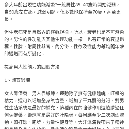
多大年齡出現性功能減退?一般男性35 -40歲時開始減弱，
自50歲左右起，減弱明顯，但多數能保持至70歲，甚至更
長。
但生老病死是自然界的客觀規律，所以，衰老也是不可避免
的。男性的性功能與其他生理功能一樣，也有正常的衰退過
程。性腺、附屬性器官、內分泌、性欲及性能力等均隨年齡
的遞增而有所變化。
提高男人性能力的四個方法
1、體育鍛煉
女人靠保養，男人靠鍛煉。運動除了擁有健康體魄，旺盛的
精力，還可以增加全身氧含量，增加了睪丸酮的分泌，對男
性生殖系統是最好的補充，這種內在的強健作用遠遠勝過任
何保健藥，鍛煉就是最好的壯陽藥。每周應至少二次劇烈運
動，如打球、跑步、力量性健身等，大汗淋漓後帶來了精神