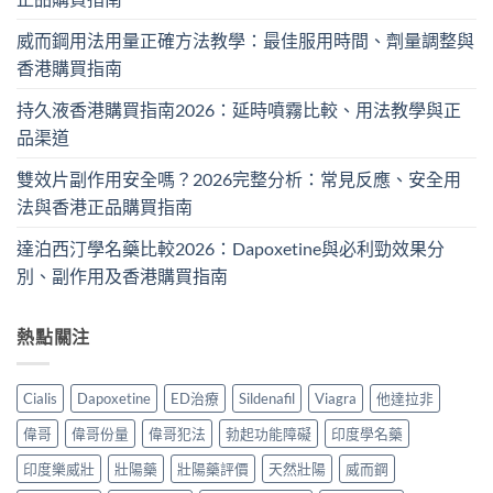
威而鋼用法用量正確方法教學：最佳服用時間、劑量調整與
香港購買指南
持久液香港購買指南2026：延時噴霧比較、用法教學與正
品渠道
雙效片副作用安全嗎？2026完整分析：常見反應、安全用
法與香港正品購買指南
達泊西汀學名藥比較2026：Dapoxetine與必利勁效果分
別、副作用及香港購買指南
熱點關注
Cialis
Dapoxetine
ED治療
Sildenafil
Viagra
他達拉非
偉哥
偉哥份量
偉哥犯法
勃起功能障礙
印度學名藥
印度樂威壯
壯陽藥
壯陽藥評價
天然壯陽
威而鋼