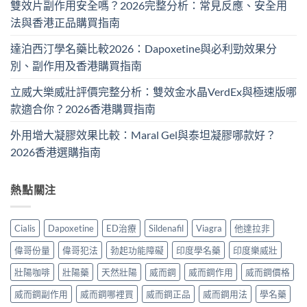
雙效片副作用安全嗎？2026完整分析：常見反應、安全用
法與香港正品購買指南
達泊西汀學名藥比較2026：Dapoxetine與必利勁效果分
別、副作用及香港購買指南
立威大樂威壯評價完整分析：雙效金水晶VerdEx與極速版哪
款適合你？2026香港購買指南
外用增大凝膠效果比較：Maral Gel與泰坦凝膠哪款好？
2026香港選購指南
熱點關注
Cialis
Dapoxetine
ED治療
Sildenafil
Viagra
他達拉非
偉哥份量
偉哥犯法
勃起功能障礙
印度學名藥
印度樂威壯
壯陽咖啡
壯陽藥
天然壯陽
威而鋼
威而鋼作用
威而鋼價格
威而鋼副作用
威而鋼哪裡買
威而鋼正品
威而鋼用法
學名藥