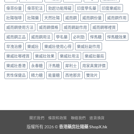
偉哥份量
偉哥犯法
勃起功能障礙
印度學名藥
印度樂威壯
壯陽咖啡
壯陽藥
天然壯陽
威而鋼
威而鋼份量
威而鋼作用
威而鋼使用方法
威而鋼價格
威而鋼副作用
威而鋼哪裡買
威而鋼正品
威而鋼用法
學名藥
必利勁
悍馬糖
悍馬糖效果
早洩治療
樂威壯
樂威壯使用心得
樂威壯副作用
樂威壯哪裡買
樂威壯效果
樂威壯用法
樂威壯藥局
樂威壯香港
永春糖
汗馬糖
犀利士
用家真實評價
男性保健品
精力糖
能量糖
西地那非
雙效片
關於我們
條款和政策
聯絡我們
退貨換貨
版權所有 2026 ©
香港藥房壯陽藥 ShopX.hk