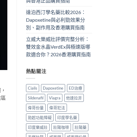
與香港正品購買指南
達泊西汀學名藥比較2026：
Dapoxetine與必利勁效果分
別、副作用及香港購買指南
立威大樂威壯評價完整分析：
雙效金水晶VerdEx與極速版哪
款適合你？2026香港購買指南
熱點關注
Cialis
Dapoxetine
ED治療
環，
陰區
Sildenafil
Viagra
他達拉非
偉哥份量
偉哥犯法
勃起功能障礙
印度學名藥
印度樂威壯
壯陽咖啡
壯陽藥