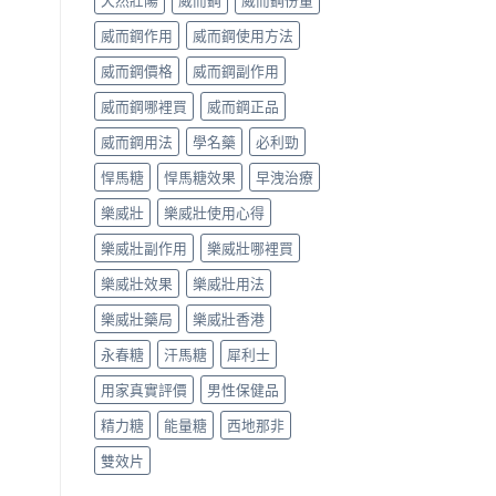
天然壯陽
威而鋼
威而鋼份量
威而鋼作用
威而鋼使用方法
威而鋼價格
威而鋼副作用
威而鋼哪裡買
威而鋼正品
威而鋼用法
學名藥
必利勁
悍馬糖
悍馬糖效果
早洩治療
樂威壯
樂威壯使用心得
樂威壯副作用
樂威壯哪裡買
樂威壯效果
樂威壯用法
樂威壯藥局
樂威壯香港
永春糖
汗馬糖
犀利士
用家真實評價
男性保健品
精力糖
能量糖
西地那非
雙效片