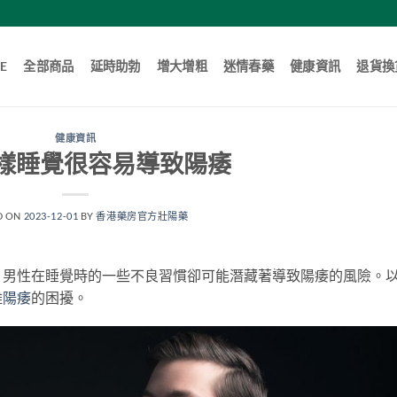
E
全部商品
延時助勃
增大增粗
迷情春藥
健康資訊
退貨換
健康資訊
樣睡覺很容易導致陽痿
D ON
2023-12-01
BY
香港藥房官方壯陽藥
，男性在睡覺時的一些不良習慣卻可能潛藏著導致陽痿的風險。
離
陽痿
的困擾。