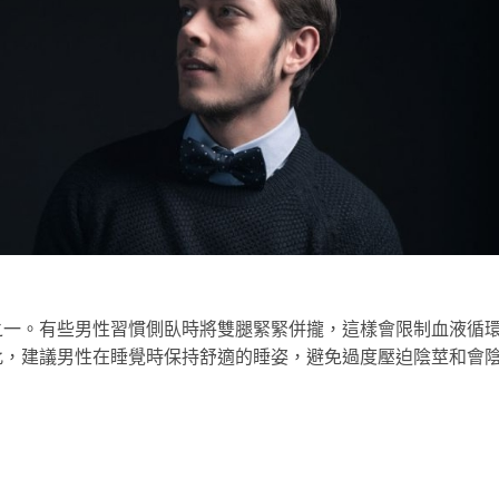
之一。有些男性習慣側臥時將雙腿緊緊併攏，這樣會限制血液循
此，建議男性在睡覺時保持舒適的睡姿，避免過度壓迫陰莖和會