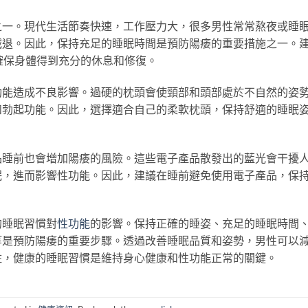
之一。現代生活節奏快速，工作壓力大，很多男性常常熬夜或睡
減退。因此，保持充足的睡眠時間是預防陽痿的重要措施之一。
確保身體得到充分的休息和修復。
功能造成不良影響。過硬的枕頭會使頸部和頭部處於不自然的姿
和勃起功能。因此，選擇適合自己的柔軟枕頭，保持舒適的睡眠
品睡前也會增加陽痿的風險。這些電子產品散發出的藍光會干擾
眠，進而影響性功能。因此，建議在睡前避免使用電子產品，保
。
的睡眠習慣對
性功能
的影響。保持正確的睡姿、充足的睡眠時間
等是預防陽痿的重要步驟。透過改善睡眠品質和姿勢，男性可以
住，健康的睡眠習慣是維持身心健康和性功能正常的關鍵。