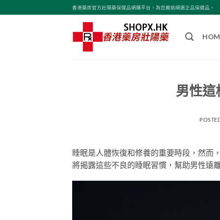
Skip
香港藥房官方壯陽藥保健品網購平台，為您嚴挑細選正品保健品。
to
content
HOM
男性這
POSTE
睡眠是人體恢復和修養的重要時段，然而
將揭露這些不良的睡眠習慣，幫助男性遠