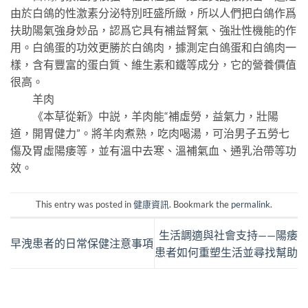
由於白鴿的性激素分泌特別旺盛所緻，所以人們把白鴿作爲
扶助陽氣強身妙品，認爲它具有補益腎氣、強壯性機能的作
用。白鴿蛋的功效更勝於白鴿肉，據測定白鴿蛋和白鴿肉一
樣，含有豐富的蛋白質、維生素和鐵等成分，它的營養價值
很高。
羊肉
《本草從新》中説，羊肉能“補虛勞，益氣力，壯陽
道，開胃健力”。將羊肉煮熟，吃肉喝湯，可治男子五勞七
傷及胃虛陽痿等，並有溫中去寒、溫補氣血、通乳治帶等功
效。
This entry was posted in
健康資訊
. Bookmark the
permalink
.
生活調適與社會支持——陽痿
早洩患者的日常保健注意事項
患者如何重塑生活並尋找幫助