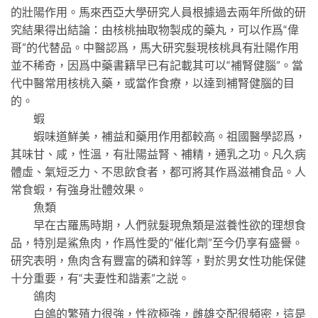
的壯陽作用。馬來西亞大學研究人員根據過去兩年所做的研
究結果得出結論：由核桃抽取物製成的藥丸，可以作爲“偉
哥”的代替品。中醫認爲，馬大研究髮現核桃具有壯陽作用
並不稀奇，因爲中藥書籍早已有記載其可以“補腎健腦”。當
代中醫常用核桃入藥，或當作食療，以達到補腎健腦的目
的。
蝦
蝦味道鮮美，補益和藥用作用都較高。祖國醫學認爲，
其味甘、咸，性溫，有壯陽益腎、補精，通乳之功。凡久病
體虛、氣短乏力、不思飲食者，都可將其作爲滋補食品。人
常食蝦，有強身壯體效果。
魚類
早在古羅馬時期，人們就髮現魚類是滋養性欲的理想食
品，特別是鯊魚肉，作爲性愛的“催化劑”至今仍享有盛譽。
研究表明，魚肉含有豐富的磷和鋅等，對於男女性功能保健
十分重要，有“夫妻性和諧素”之説。
鴿肉
白鴿的繁殖力很強，性欲極強，雌雄交配很頻密，這是