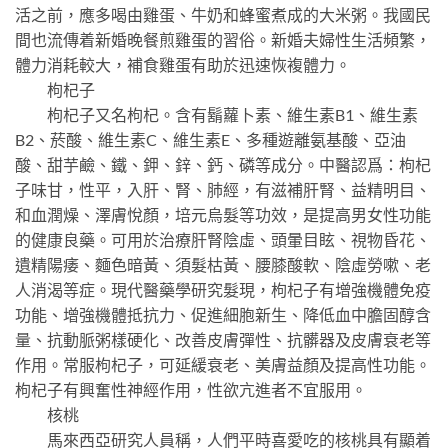
活之前，應多喝由雞蛋、牛奶和蜂蜜煮成的大米粥。我國民
間也流傳着新婚晚餐煎雞蛋的習俗。新婚夫婦性生活頻繁，
體力消耗較大，補食雞蛋有助於迅速恢複體力。
枸杞子
枸杞子又名枸杞。含有鬍蘿卜素、維生素B1、維生素
B2、菸酸、維生素C、維生素E、多種遊離氨基酸、亞油
酸、甜芋鹼、鐵、鉀、鋅、鈣、磷等成分。中醫認爲：枸杞
子味甘，性平，入肝、腎、肺經，有滋補肝腎、益精明目、
和血潤燥、澤膚悅顏，培元烏髮等功效，是提高男女性功能
的健康良藥。可用於治療肝腎陰虛、頭暈目眩、視物昏花、
遺精陽痿、麵色暗黃、須髮枯黃、腰膝酸軟、陰虛勞嗽、老
人消渴等症。現代醫藥學研究髮現，枸杞子有增強機體免疫
功能、增強機體抵抗力、促進細胞新生、降低血中膽固醇含
量、抗動脈粥樣硬化、改善皮膚彈性、抗髒器及皮膚衰老等
作用。常服枸杞子，可延緩衰老、美膚益顏及提高性功能。
枸杞子有興奮性神經作用，性欲亢進者不宜服用。
核桃
馬來西亞研究人員稱，人們平時喜愛吃的核桃具有顯着