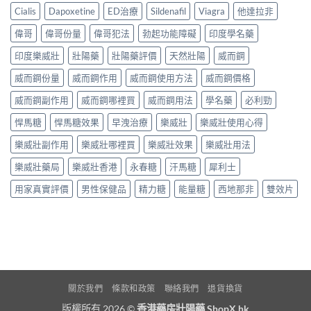
Cialis
Dapoxetine
ED治療
Sildenafil
Viagra
他達拉非
偉哥
偉哥份量
偉哥犯法
勃起功能障礙
印度學名藥
印度樂威壯
壯陽藥
壯陽藥評價
天然壯陽
威而鋼
威而鋼份量
威而鋼作用
威而鋼使用方法
威而鋼價格
威而鋼副作用
威而鋼哪裡買
威而鋼用法
學名藥
必利勁
悍馬糖
悍馬糖效果
早洩治療
樂威壯
樂威壯使用心得
樂威壯副作用
樂威壯哪裡買
樂威壯效果
樂威壯用法
樂威壯藥局
樂威壯香港
永春糖
汗馬糖
犀利士
用家真實評價
男性保健品
精力糖
能量糖
西地那非
雙效片
關於我們
條款和政策
聯絡我們
退貨換貨
版權所有 2026 ©
香港藥房壯陽藥 ShopX.hk