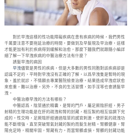
對於早洩這樣的性功能障礙疾病在患有疾病的時候，我們男性
千萬要注意不要拖延治療的時間，要做到及早髮現及早治療，這樣
才能更加有利於疾病得到緩解和治愈，那麼下麵我們就跟隨小編詳
細了解一下早洩疾病的中醫治療方法有什麼？
誘髮早洩的病因
早洩
儘管是男性的疾病，但是大多數的男性同胞對該疾病卻是
認識不足的，平時對早洩沒有正確的了解，以爲早洩隻是暫時的現
象，羞於就診，不情願去專業醫院檢查治療。結果造成早洩症狀愈
來愈重，難以治療。另外，不良的生活習慣，如手淫等也會誘髮早
洩。
中醫治療早洩的方法有哪些？
中醫認爲，陰莖通於精囊，是腎的門戶，屬足厥陰肝經，男子
射精的生理功能是在肝的疏洩和腎的封藏，相互製約相互協調下完
成的。性交時，足厥陰肝經通過陰莖的感官刺激，使肝氣的疏洩功
能不斷增強，直至突破腎氣封藏的製約而髮生射精。腎髒健康，腎
陽充足時，精關牢固，腎藏有力。而當腎髒虛損，腎髒的封藏功能