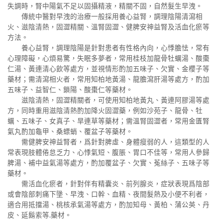
失調時，腎中陽氣不足以固攝精液，精關不固，自然髮生早洩。
傳統中醫對早洩的治療一般採用養心益腎，調理陰陽清瀉相
火、滋陰清熱，固澀精關、溫腎固澀、健脾安神益腎及活血化瘀等
方法。
養心益腎，調理陰陽是針對患者有性格內向，心悸膽怯，常有
心理障礙，心煩易驚，失眠多夢者，常用桂枝加龍骨牡蠣湯、酸棗
仁湯、黃連清心飲等處方，並視情形酌加五味子、欠實、金櫻子等
藥材；需清瀉相火者，常用知柏地黃湯、龍膽瀉肝湯等處方，酌加
五味子、益智仁、鎖陽、酸棗仁等藥材。
滋陰清熱，固澀精關者，可使用知柏地黃丸、黃連阿膠湯等處
方，同時重用滋陰清熱酌加降火固澀藥，例如沙苑子、龍骨、牡
蠣、五味子、女真子、旱連草等藥材；需溫腎固澀者，常用金匱腎
氣丸酌加龜甲、桑螵蛸、覆盆子等藥材。
需健脾安神益腎者，爲針對脾虛、身體瘦弱的人，這類型的人
常表現肢體倦怠乏力、心悸氣短、腹脹、胃口不佳等，常用人參歸
脾湯、補中益氣湯等處方，酌加覆盆子、欠實、菟絲子、五味子等
藥材。
需活血化瘀者，針對伴有精囊炎、前列腺炎，症狀表現爲陰部
或會陰部刺痛下墬、早洩、口幹、血精、夜間髮熱及小便不利者，
適合用抵擋湯、桃核承氣湯等處方，酌加知母、黃柏、蒲公英、丹
皮、延鬍索等
.
藥材。