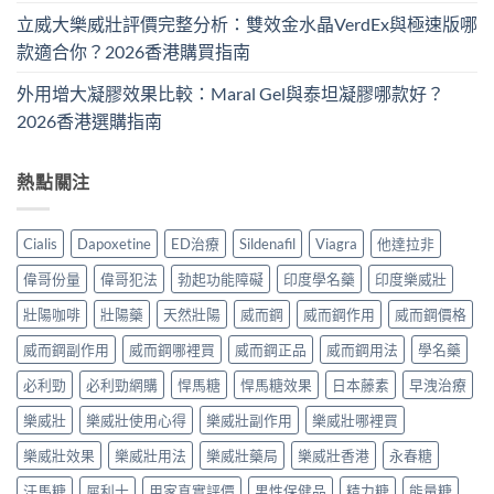
立威大樂威壯評價完整分析：雙效金水晶VerdEx與極速版哪
款適合你？2026香港購買指南
外用增大凝膠效果比較：Maral Gel與泰坦凝膠哪款好？
2026香港選購指南
熱點關注
Cialis
Dapoxetine
ED治療
Sildenafil
Viagra
他達拉非
偉哥份量
偉哥犯法
勃起功能障礙
印度學名藥
印度樂威壯
壯陽咖啡
壯陽藥
天然壯陽
威而鋼
威而鋼作用
威而鋼價格
威而鋼副作用
威而鋼哪裡買
威而鋼正品
威而鋼用法
學名藥
必利勁
必利勁網購
悍馬糖
悍馬糖效果
日本藤素
早洩治療
樂威壯
樂威壯使用心得
樂威壯副作用
樂威壯哪裡買
樂威壯效果
樂威壯用法
樂威壯藥局
樂威壯香港
永春糖
汗馬糖
犀利士
用家真實評價
男性保健品
精力糖
能量糖