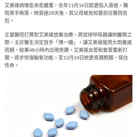
艾美達病情愈來愈嚴重，去年11月16日起更陷入昏迷，醫
院束手無策，她昏迷28天後，其父母被告知要前往醫院告
別。
正當醫院打算對艾美達放棄治療，將拔掉呼吸器讓她離開之
際，主診醫生決定放手「博一鋪」，讓艾美達服用大劑量威
而鋼，結果48小時內出現奇蹟，艾美達血管和氣管重新打
開，逐步恢復輸氧功能，至12月14日她更奇蹟甦醒，保住
性命。