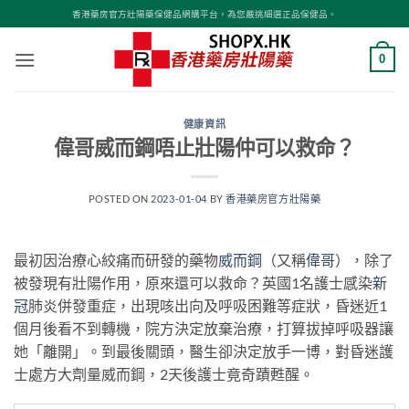
Skip
香港藥房官方壯陽藥保健品網購平台，為您嚴挑細選正品保健品。
to
content
0
健康資訊
偉哥威而鋼唔止壯陽仲可以救命？
POSTED ON
2023-01-04
BY
香港藥房官方壯陽藥
最初因治療心絞痛而研發的藥物
威而鋼
（又稱
偉哥
），除了
被發現有壯陽作用，原來還可以救命？英國1名護士感染
新
冠
肺炎併發重症，出現咳出向及呼吸困難等症狀，昏迷近1
個月後看不到轉機，院方決定放棄治療，打算拔掉呼吸器讓
她「離開」。到最後關頭，醫生卻決定放手一博，對昏迷護
士處方大劑量威而鋼，2天後護士竟奇蹟甦醒。