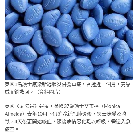
英國1名護士感染新冠肺炎併發重症，昏迷近一個月，竟靠
威而鋼救回。（資料圖片）
英國《太陽報》報道，英國37歲護士艾美達（Monica
Almeida）去年10月下旬確診新冠肺炎後，失去味覺及嗅
覺，4天後更開始咳血，隨後病情惡化難以呼吸，需送入急
症室。