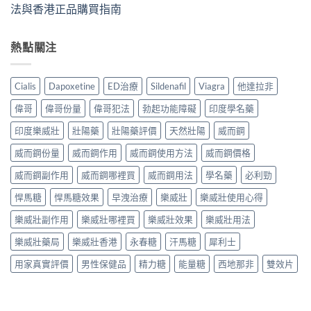
法與香港正品購買指南
熱點關注
Cialis
Dapoxetine
ED治療
Sildenafil
Viagra
他達拉非
偉哥
偉哥份量
偉哥犯法
勃起功能障礙
印度學名藥
印度樂威壯
壯陽藥
壯陽藥評價
天然壯陽
威而鋼
威而鋼份量
威而鋼作用
威而鋼使用方法
威而鋼價格
威而鋼副作用
威而鋼哪裡買
威而鋼用法
學名藥
必利勁
悍馬糖
悍馬糖效果
早洩治療
樂威壯
樂威壯使用心得
樂威壯副作用
樂威壯哪裡買
樂威壯效果
樂威壯用法
樂威壯藥局
樂威壯香港
永春糖
汗馬糖
犀利士
用家真實評價
男性保健品
精力糖
能量糖
西地那非
雙效片