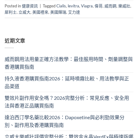
Posted in
健康資訊
|
Tagged
Cialis
,
levitra
,
Viagra
,
偉哥
,
威而鋼
,
樂威壯
,
犀利士
,
立威大
,
美國禮來
,
美國輝瑞
,
艾力達
近期文章
威而鋼用法用量正確方法教學：最佳服用時間、劑量調整與
香港購買指南
持久液香港購買指南2026：延時噴霧比較、用法教學與正
品渠道
雙效片副作用安全嗎？2026完整分析：常見反應、安全用
法與香港正品購買指南
達泊西汀學名藥比較2026：Dapoxetine與必利勁效果分
別、副作用及香港購買指南
立威大樂威壯評價完整分析：雙效金水晶VerdEx與極速版哪