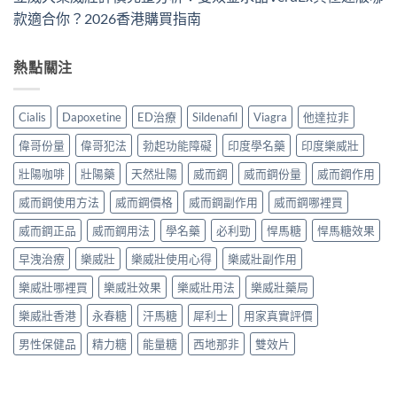
款適合你？2026香港購買指南
熱點關注
Cialis
Dapoxetine
ED治療
Sildenafil
Viagra
他達拉非
偉哥份量
偉哥犯法
勃起功能障礙
印度學名藥
印度樂威壯
壯陽咖啡
壯陽藥
天然壯陽
威而鋼
威而鋼份量
威而鋼作用
威而鋼使用方法
威而鋼價格
威而鋼副作用
威而鋼哪裡買
威而鋼正品
威而鋼用法
學名藥
必利勁
悍馬糖
悍馬糖效果
早洩治療
樂威壯
樂威壯使用心得
樂威壯副作用
樂威壯哪裡買
樂威壯效果
樂威壯用法
樂威壯藥局
樂威壯香港
永春糖
汗馬糖
犀利士
用家真實評價
男性保健品
精力糖
能量糖
西地那非
雙效片