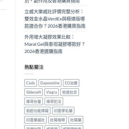
別、副作用及香港購買指南
立威大樂威壯評價完整分析：
雙效金水晶VerdEx與極速版哪
款適合你？2026香港購買指南
外用增大凝膠效果比較：
Maral Gel與泰坦凝膠哪款好？
2026香港選購指南
熱點關注
Cialis
Dapoxetine
ED治療
Sildenafil
Viagra
他達拉非
偉哥份量
偉哥犯法
勃起功能障礙
印度學名藥
印度樂威壯
壯陽咖啡
壯陽藥