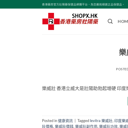
Skip
香港藥房官方壯陽藥保健品網購平台，為您嚴挑細選正品保健品。
to
content
HOM
樂
POSTE
樂威壯 香港立威大是壯陽助勃起增硬 印度樂威壯學
Posted in
健康資訊
|
Tagged
levitra 樂威壯
,
印度樂
壯價格
,
樂威壯價錢
,
樂威壯副作用
,
樂威壯功效
,
樂威