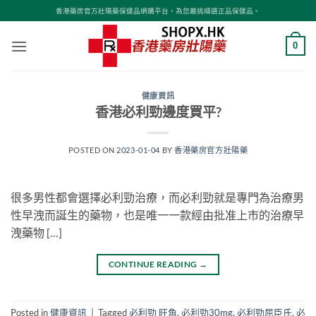
Skip
香港藥房官方壯陽藥保健品網購平台，為您嚴挑細選正品保健品。
to
content
0
健康資訊
香港必利勁邊度買平?
POSTED ON
2023-01-04
BY
香港藥房官方壯陽藥
很多男性都會選擇必利勁治療，而必利勁就是專門為治療男
性早洩而誕生的藥物，也是唯一一款經由批准上市的治療早
洩藥物 […]
CONTINUE READING
→
Posted in
健康資訊
|
Tagged
必利勁 旺角
,
必利勁30mg
,
必利勁屈臣氏
,
必