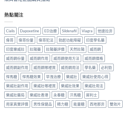
熱點關注
Cialis
Dapoxetine
ED治療
Sildenafil
Viagra
他達拉非
偉哥
偉哥份量
偉哥犯法
勃起功能障礙
印度學名藥
印度樂威壯
壯陽藥
壯陽藥評價
天然壯陽
威而鋼
威而鋼份量
威而鋼作用
威而鋼使用方法
威而鋼價格
威而鋼副作用
威而鋼哪裡買
威而鋼用法
學名藥
必利勁
悍馬糖
悍馬糖效果
早洩治療
樂威壯
樂威壯使用心得
樂威壯副作用
樂威壯哪裡買
樂威壯效果
樂威壯用法
樂威壯藥局
樂威壯香港
永春糖
汗馬糖
犀利士
用家真實評價
男性保健品
精力糖
能量糖
西地那非
雙效片