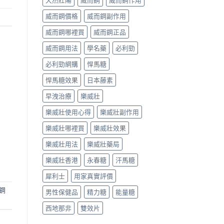
天然壯陽
威而鋼
威而鋼作用
威而鋼價格
威而鋼副作用
威而鋼哪裡買
威而鋼正品
威而鋼用法
學名藥
必利勁
必利勁網購
悍馬糖
悍馬糖效果
日本藤素
早洩治療
樂威壯
樂威壯使用心得
樂威壯副作用
樂威壯哪裡買
樂威壯效果
樂威壯用法
樂威壯藥局
樂威壯香港
永春糖
汗馬糖
犀利士
用家真實評價
鋼
男性保健品
精力糖
能量糖
西地那非
雙效片