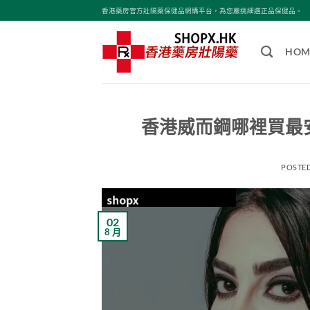
Skip
香港藥房官方壯陽藥保健品網購平台，為您嚴挑細選正品保健品。
to
content
HOM
香港威而鋼哪裡買最安
POSTE
02
8 月