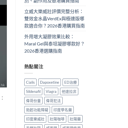
別、副作用及香港購買指南
立威大樂威壯評價完整分析：
雙效金水晶VerdEx與極速版哪
款適合你？2026香港購買指南
外用增大凝膠效果比較：
Maral Gel與泰坦凝膠哪款好？
2026香港選購指南
熱點關注
Cialis
Dapoxetine
ED治療
Sildenafil
Viagra
他達拉非
題：
偉哥份量
偉哥犯法
勃起功能障礙
印度學名藥
印度樂威壯
壯陽咖啡
壯陽藥