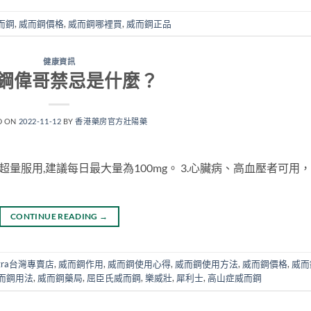
而鋼
,
威而鋼價格
,
威而鋼哪裡買
,
威而鋼正品
健康資訊
鋼偉哥禁忌是什麼？
D ON
2022-11-12
BY
香港藥房官方壯陽藥
超量服用,建議每日最大量為100mg。 3.心臟病、高血壓者可用，
CONTINUE READING
→
gra台灣專賣店
,
威而鋼作用
,
威而鋼使用心得
,
威而鋼使用方法
,
威而鋼價格
,
威而
而鋼用法
,
威而鋼藥局
,
屈臣氏威而鋼
,
樂威壯
,
犀利士
,
高山症威而鋼