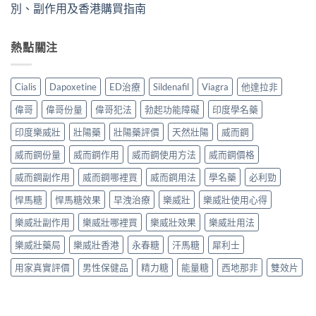
別、副作用及香港購買指南
熱點關注
Cialis
Dapoxetine
ED治療
Sildenafil
Viagra
他達拉非
偉哥
偉哥份量
偉哥犯法
勃起功能障礙
印度學名藥
印度樂威壯
壯陽藥
壯陽藥評價
天然壯陽
威而鋼
威而鋼份量
威而鋼作用
威而鋼使用方法
威而鋼價格
威而鋼副作用
威而鋼哪裡買
威而鋼用法
學名藥
必利勁
悍馬糖
悍馬糖效果
早洩治療
樂威壯
樂威壯使用心得
樂威壯副作用
樂威壯哪裡買
樂威壯效果
樂威壯用法
樂威壯藥局
樂威壯香港
永春糖
汗馬糖
犀利士
用家真實評價
男性保健品
精力糖
能量糖
西地那非
雙效片