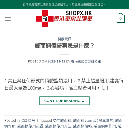
Skip
香港藥房官方壯陽藥保健品網購平台，為您嚴挑細選正品保健品。
to
content
0
健康資訊
威而鋼偉哥禁忌是什麼？
POSTED ON
2022-11-12
BY
香港藥房官方壯陽藥
1.禁止與任何形式的硝酸酯類混用。 2.禁止超量服用,建議每
日最大量為100mg。 3.心臟病、高血壓者可用， […]
CONTINUE READING
→
Posted in
健康資訊
|
Tagged
女性威而鋼
,
威而鋼viagra台灣專賣店
,
威而
鋼作用
,
威而鋼使用心得
,
威而鋼使用方法
,
威而鋼價格
,
威而鋼副作用
,
威