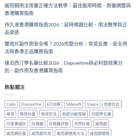
威而鋼用法用量正確方法教學：最佳服用時間、劑量調整與
香港購買指南
持久液香港購買指南2026：延時噴霧比較、用法教學與正
品渠道
雙效片副作用安全嗎？2026完整分析：常見反應、安全用
法與香港正品購買指南
達泊西汀學名藥比較2026：Dapoxetine與必利勁效果分
別、副作用及香港購買指南
熱點關注
Cialis
Dapoxetine
ED治療
Sildenafil
Viagra
他達拉非
偉哥
偉哥份量
偉哥犯法
勃起功能障礙
印度學名藥
印度樂威壯
壯陽藥
壯陽藥評價
天然壯陽
威而鋼
威而鋼份量
威而鋼作用
威而鋼使用方法
威而鋼價格