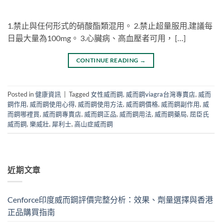
1.禁止與任何形式的硝酸酯類混用。 2.禁止超量服用,建議每
日最大量為100mg。 3.心臟病、高血壓者可用， […]
CONTINUE READING
→
Posted in
健康資訊
|
Tagged
女性威而鋼
,
威而鋼viagra台灣專賣店
,
威而
鋼作用
,
威而鋼使用心得
,
威而鋼使用方法
,
威而鋼價格
,
威而鋼副作用
,
威
而鋼哪裡買
,
威而鋼專賣店
,
威而鋼正品
,
威而鋼用法
,
威而鋼藥局
,
屈臣氏
威而鋼
,
樂威壯
,
犀利士
,
高山症威而鋼
近期文章
Cenforce印度威而鋼評價完整分析：效果、劑量選擇與香港
正品購買指南