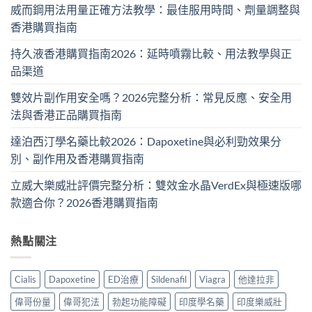
威而鋼用法用量正確方法教學：最佳服用時間、劑量調整與
香港購買指南
持久液香港購買指南2026：延時噴霧比較、用法教學與正
品渠道
雙效片副作用安全嗎？2026完整分析：常見反應、安全用
法與香港正品購買指南
達泊西汀學名藥比較2026：Dapoxetine與必利勁效果分
別、副作用及香港購買指南
立威大樂威壯評價完整分析：雙效金水晶VerdEx與極速版哪
款適合你？2026香港購買指南
熱點關注
Cialis
Dapoxetine
ED治療
Sildenafil
Viagra
他達拉非
偉哥份量
偉哥犯法
勃起功能障礙
印度學名藥
印度樂威壯