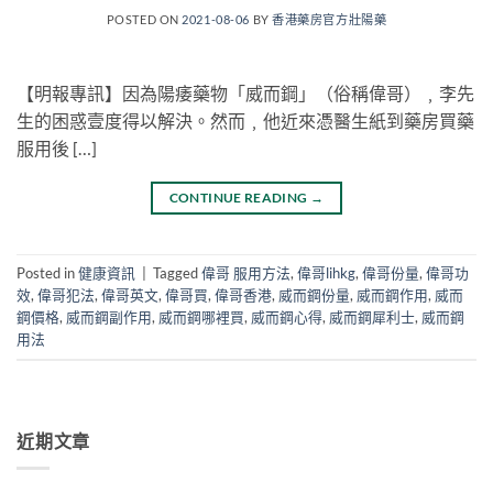
POSTED ON
2021-08-06
BY
香港藥房官方壯陽藥
【明報專訊】因為陽痿藥物「威而鋼」（俗稱偉哥）﹐李先
生的困惑壹度得以解決。然而﹐他近來憑醫生紙到藥房買藥
服用後 […]
CONTINUE READING
→
Posted in
健康資訊
|
Tagged
偉哥 服用方法
,
偉哥lihkg
,
偉哥份量
,
偉哥功
效
,
偉哥犯法
,
偉哥英文
,
偉哥買
,
偉哥香港
,
威而鋼份量
,
威而鋼作用
,
威而
鋼價格
,
威而鋼副作用
,
威而鋼哪裡買
,
威而鋼心得
,
威而鋼犀利士
,
威而鋼
用法
近期文章