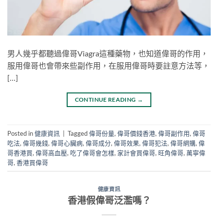
男人幾乎都聽過偉哥Viagra這種藥物，也知道偉哥的作用，
服用偉哥也會帶來些副作用，在服用偉哥時要註意方法等，
[…]
CONTINUE READING
→
Posted in
健康資訊
|
Tagged
偉哥份量
,
偉哥價錢香港
,
偉哥副作用
,
偉哥
吃法
,
偉哥幾錢
,
偉哥心臟病
,
偉哥成分
,
偉哥效果
,
偉哥犯法
,
偉哥網購
,
偉
哥香港買
,
偉哥高血壓
,
吃了偉哥會怎樣
,
家計會買偉哥
,
旺角偉哥
,
萬寧偉
哥
,
香港買偉哥
健康資訊
香港假偉哥泛濫嗎？