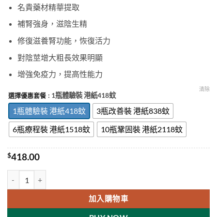
名貴藥材精華提取
補腎強身，滋陰生精
修復滋養腎功能，恢復活力
對陰莖增大粗長效果明顯
增強免疫力，提高性能力
清除
: 1瓶體驗裝 港紙418蚊
選擇優惠套餐
1瓶體驗裝 港紙418蚊
3瓶改善裝 港紙838蚊
6瓶療程裝 港紙1518蚊
10瓶鞏固裝 港紙2118蚊
$
418.00
孟加拉虎王KING TIGER|助勃延時|促進增大增粗效果好|純中藥提取|
加入購物車