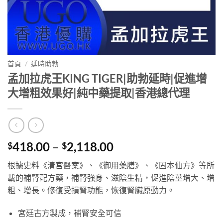
首頁
/
延時助勃
孟加拉虎王KING TIGER|助勃延時|促進增
大增粗效果好|純中藥提取|香港總代理
Price
418.00
–
2,118.00
$
$
range:
根據史料《清宮醫案》、《御用藥膳》、《固本仙方》等所
$418.00
載的補腎配方藥，補腎強身、滋陰生精，促進陰莖增大、增
through
粗、增長。修復受損腎功能，恢復腎臟原動力。
$2,118.00
宮廷古方製成，補腎安全可信