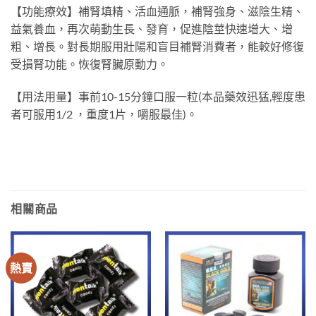
【功能療效】補腎填精、活血通脈，補腎強身、滋陰生精、
益氣養血，再次萌動生長、發育，促進陰莖快速增大、增
粗、增長。對長期服用壯陽和盲目補腎消費者，能較好修復
受損腎功能。恢復腎臟原動力。
【用法用量】事前10-15分鐘口服一粒(本品藥效迅猛,輕度患
者可服用1/2 ，重度1片，嚼服最佳)。
相關商品
熱賣