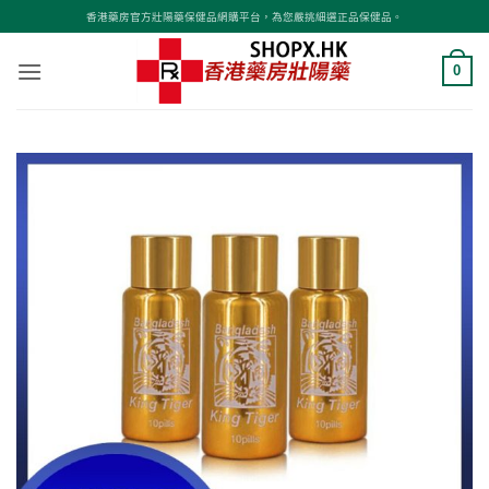
Skip
香港藥房官方壯陽藥保健品網購平台，為您嚴挑細選正品保健品。
to
content
0