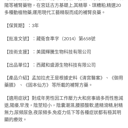
陽等補腎藥物，在宮廷古方基礎上,其精華、琪糟粕,精選20
多種動植物藥,運用現代工藝精裂而成的補腎良藥。
【保質期】：3年
【批准文號】：藏衛食準字（2014）第658號
【技術支援】：美國輝騰生物科技有限公司
【出品單位】：西藏和盛源生物科技有限公司
【產品介紹】孟加拉虎王是根據史料《清宮醫案》、《御用
藥膳》 、《固本仙方》 等所載的補腎方藥。
【適用症狀】對成年男性因工作壓力大和房事過多而性態減
退,陽痿,早洩，陰莖短小，陰囊潮濕,腰膝酸軟,遣精滑精,射精
無力,尿頻尿急,夜尿頻多,免疫力低下等各種症狀都有極其明
顯的療效。