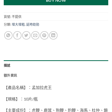
BUY NOW
貨號:
不提供
分類:
增大增粗
,
延時助勃
描述
額外資訊
【產品名稱】：孟加拉虎王
【規格】：10片/瓶
【主要成份】：虎鞭、鹿茸、狗鞭、豹鞭、海馬、杜仲、鎖