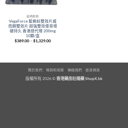
延時助勃
VegaForce 藍蝌蚪雙效片威
而鋼雙效片 超強雙效偉哥增
硬持久 香港總代理 200mg
10顆/盒
Price
$
389.00
–
$
1,329.00
range:
$389.00
through
$1,329.00
關於我們
條款和政策
聯絡我們
退貨換貨
版權所有 2026 ©
香港藥房壯陽藥 ShopX.hk