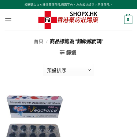
Skip
香港藥房官方壯陽藥保健品網購平台，為您嚴挑細選正品保健品。
to
content
0
首頁
/
商品標籤為 “超級威而鋼”
篩選