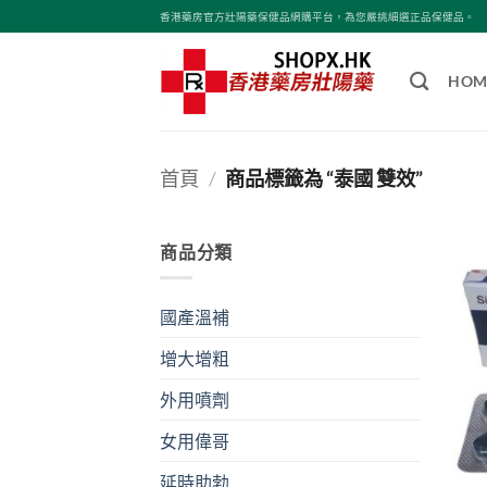
Skip
香港藥房官方壯陽藥保健品網購平台，為您嚴挑細選正品保健品。
to
content
HOM
首頁
/
商品標籤為 “泰國 雙效”
商品分類
國產溫補
增大增粗
外用噴劑
女用偉哥
延時助勃
+