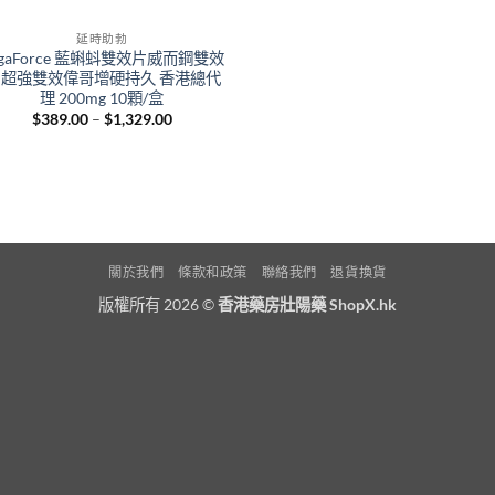
延時助勃
egaForce 藍蝌蚪雙效片威而鋼雙效
 超強雙效偉哥增硬持久 香港總代
理 200mg 10顆/盒
Price
$
389.00
–
$
1,329.00
range:
$389.00
through
$1,329.00
關於我們
條款和政策
聯絡我們
退貨換貨
版權所有 2026 ©
香港藥房壯陽藥 ShopX.hk