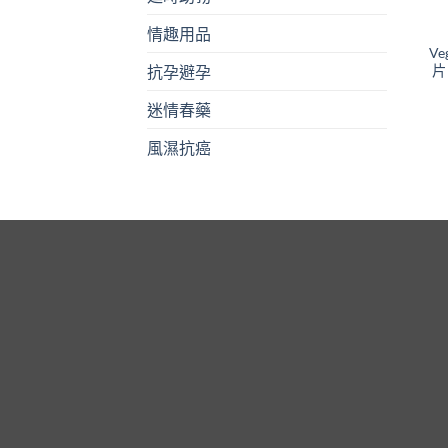
情趣用品
V
片
抗孕避孕
迷情春藥
風濕抗癌