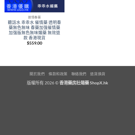
迷情春藥
聽話水 乖乖水 催情藥 透明春
藥無色無味 春藥加强催情藥
加强版無色無味媚藥 無效退
款 香港現貨
$
559.00
關於我們
條款和政策
聯絡我們
退貨換貨
版權所有 2026 ©
香港藥房壯陽藥 ShopX.hk